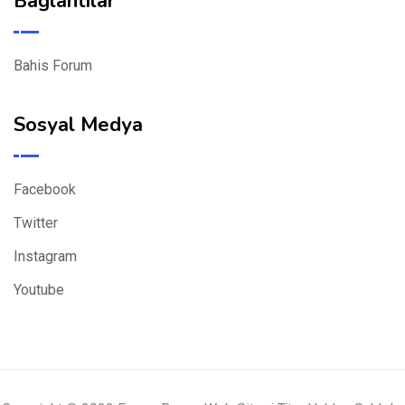
Bağlantılar
Bahis Forum
Sosyal Medya
Facebook
Twitter
Instagram
Youtube