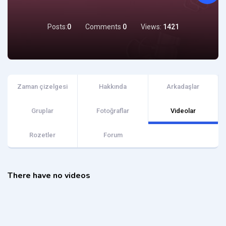
Posts:
0
Comments
0
Views:
1421
Zaman çizelgesi
Hakkında
Arkadaşlar
Gruplar
Fotoğraflar
Videolar
Rozetler
Forum
There have no videos