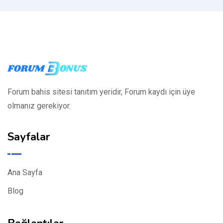
Forum bahis sitesi tanıtım yeridir, Forum kaydı için üye
olmanız gerekiyor.
Sayfalar
Ana Sayfa
Blog