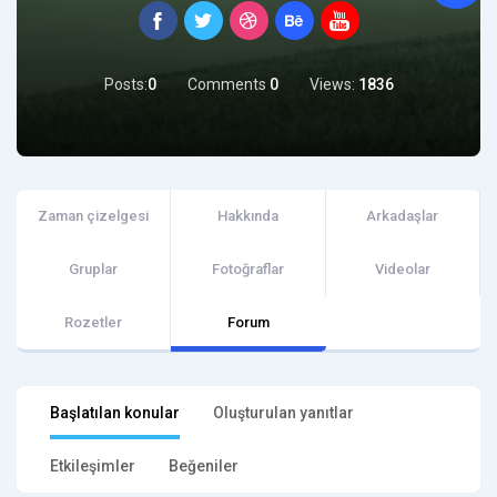
Posts:
0
Comments
0
Views:
1836
Zaman çizelgesi
Hakkında
Arkadaşlar
Gruplar
Fotoğraflar
Videolar
Rozetler
Forum
Başlatılan konular
Oluşturulan yanıtlar
Etkileşimler
Beğeniler