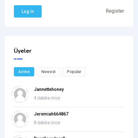
Register
Üyeler
Active
Newest
Popular
Jannettehoney
4 dakika önce
Jeremiah664867
8 dakika önce