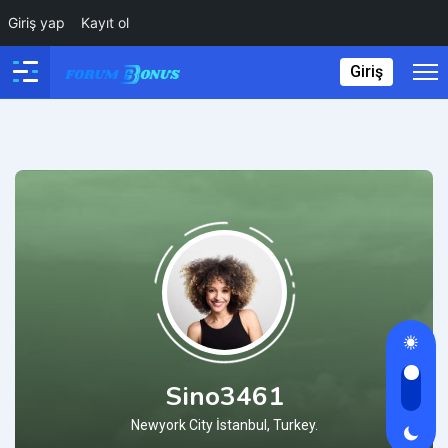
Giriş yap
Kayıt ol
Giriş
Sino3461
Newyork City İstanbul, Turkey.