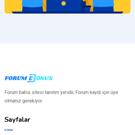
Forum bahis sitesi tanıtım yeridir, Forum kaydı için üye
olmanız gerekiyor.
Sayfalar