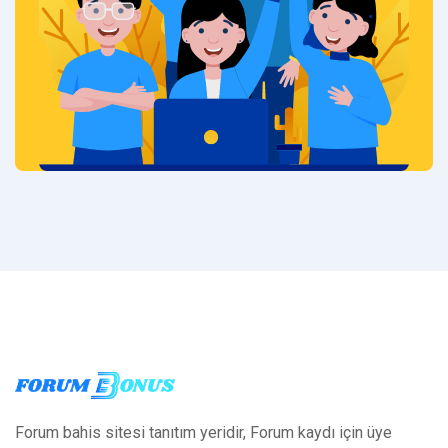
Forum bahis sitesi tanıtım yeridir, Forum kaydı için üye