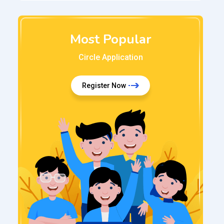
Most Popular
Circle Application
Register Now