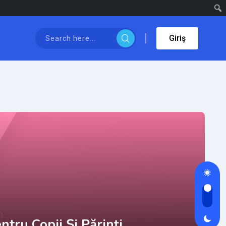
Giriş
ntru Copii Și Părinți