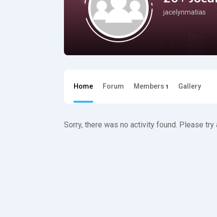
jacelynmatias
Home
Forum
Members
Gallery
1
Sorry, there was no activity found. Please try a