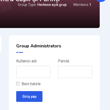
Group Type:
Herkese açık grup
Members
1
Group Administrators
Kullanıcı adı:
Parola:
Beni hatırla
Giriş yap