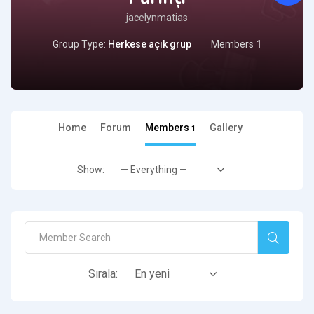
jacelynmatias
Group Type:
Herkese açık grup
Members
1
Home
Forum
Members
Gallery
1
Show:
Search
Sırala: