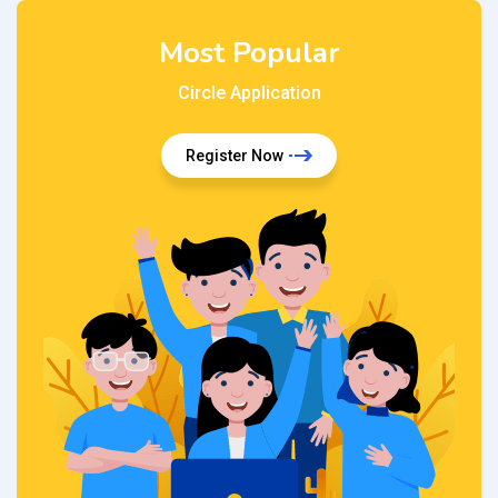
Most Popular
Circle Application
Register Now