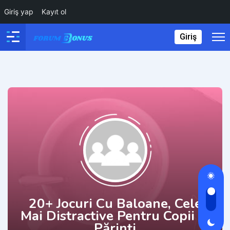
Giriş yap
Kayıt ol
Giriş
20+ Jocuri Cu Baloane, Cele
Mai Distractive Pentru Copii Și
Părinți