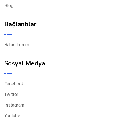
Blog
Bağlantılar
Bahis Forum
Sosyal Medya
Facebook
Twitter
Instagram
Youtube