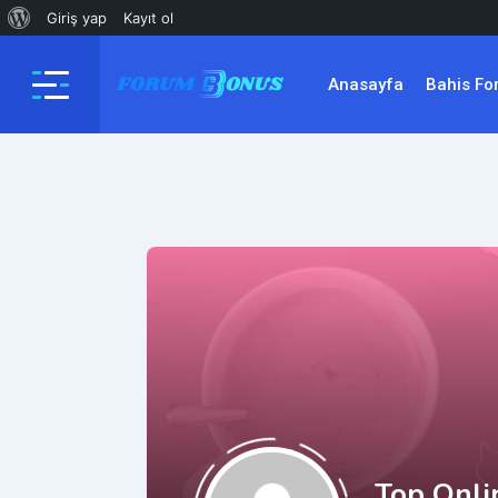
WordPress
Giriş yap
Kayıt ol
hakkında
Anasayfa
Bahis Fo
Top Onli