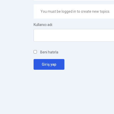
You must be logged in to create new topics.
Kullanıcı adı:
Beni hatırla
Giriş yap