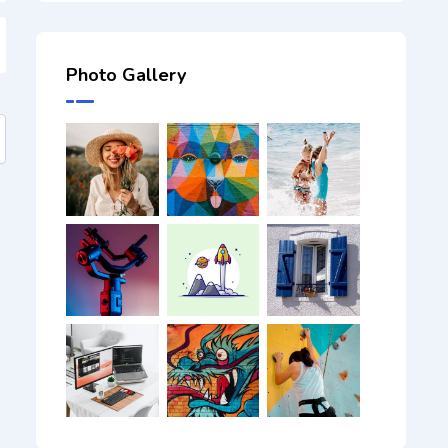
Photo Gallery