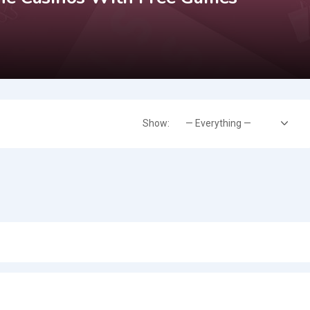
Show: