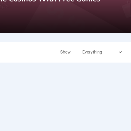
Show: