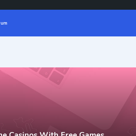
rum
ne Casinos With Free Games