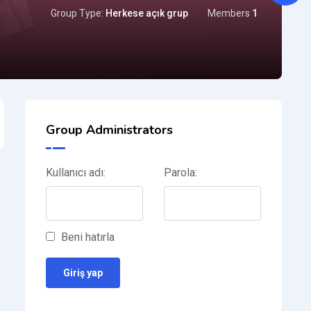
Group Type:
Herkese açık grup
Members
1
Group Administrators
Kullanıcı adı:
Parola:
Beni hatırla
Giriş yap