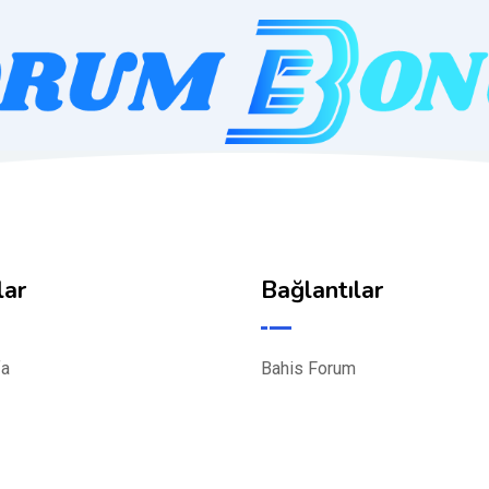
lar
Bağlantılar
fa
Bahis Forum