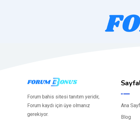
Sayfa
Forum bahis sitesi tanıtım yeridir,
Ana Say
Forum kaydı için üye olmanız
gerekiyor.
Blog