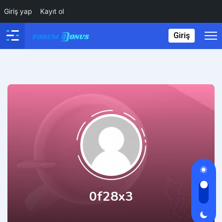
Giriş yap
Kayıt ol
Giriş
0f28x3