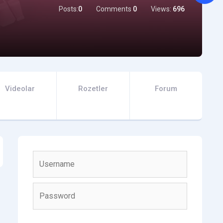
Posts:
0
Comments
0
Views:
696
Videolar
Rozetler
Forum