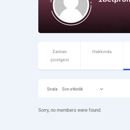
Zaman
Hakkında
çizelgesi
Sırala:
Arkadaşlar
Sorry, no members were found.