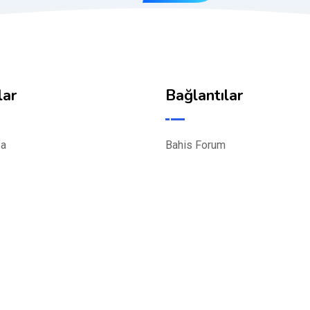
lar
Bağlantılar
fa
Bahis Forum