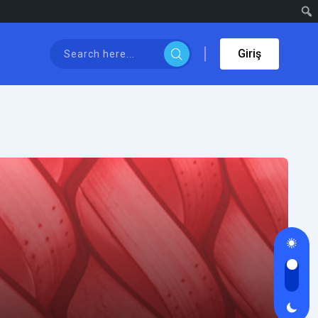
Giriş