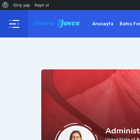
WordPress
Giriş yap
Kayıt ol
hakkında
Anasayfa
Bahis Fo
Administ
United State of 