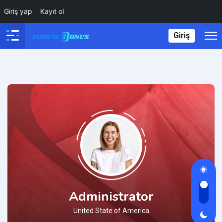
Giriş yap
Kayıt ol
Giriş
Administrator
United State of America