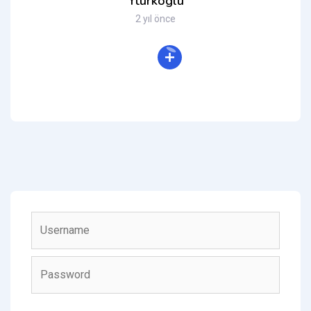
Yturkoglu
2 yıl önce