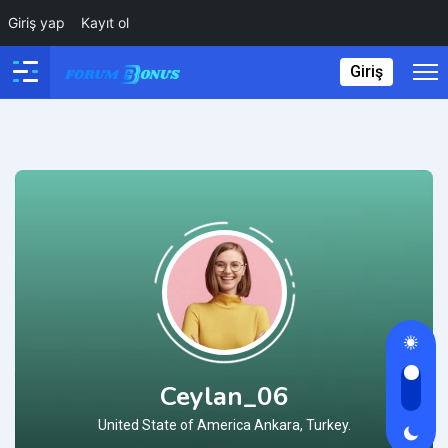
Giriş yap
Kayıt ol
Giriş
Ceylan_06
United State of America Ankara, Turkey.