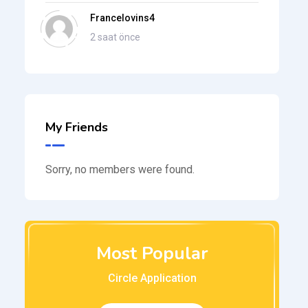
Francelovins4
2 saat önce
My Friends
Sorry, no members were found.
Most Popular
Circle Application