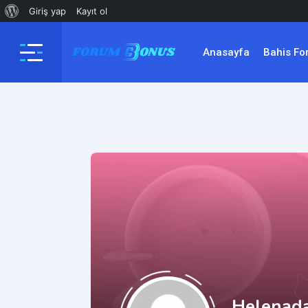
WordPress
Giriş yap
Kayıt ol
hakkında
Anasayfa
Bahis Fo
Helenad