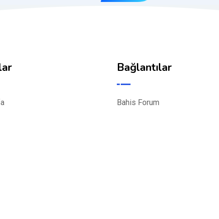
lar
Bağlantılar
fa
Bahis Forum