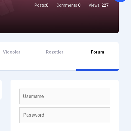
Posts:
0
Comments
0
Views:
227
Videolar
Rozetler
Forum