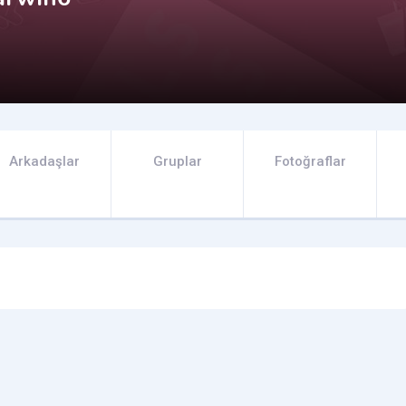
Arkadaşlar
Gruplar
Fotoğraflar