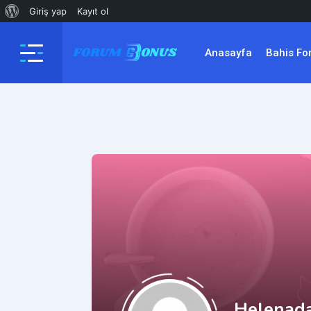
WordPress
Giriş yap
Kayıt ol
hakkında
Anasayfa
Bahis Fo
Helenad