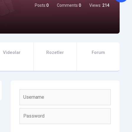
Posts:
0
Comments
0
Views:
214
Videolar
Rozetler
Forum