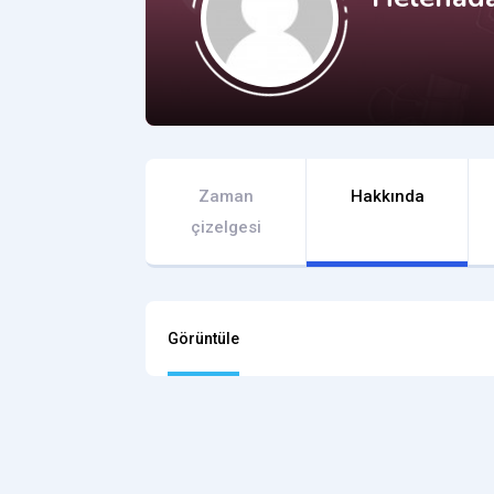
Zaman
Hakkında
çizelgesi
Görüntüle