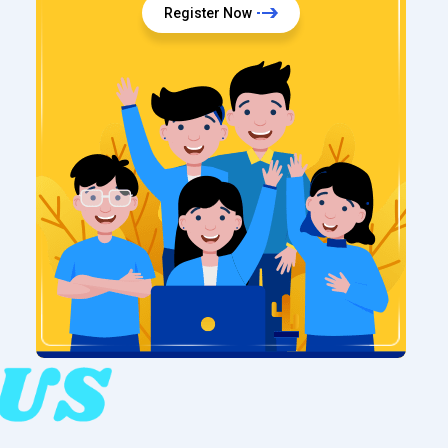
Register Now