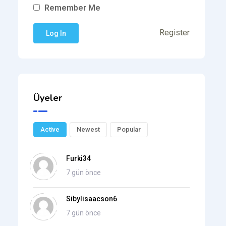
Remember Me
Register
Üyeler
Active
Newest
Popular
Furki34
7 gün önce
Sibylisaacson6
7 gün önce