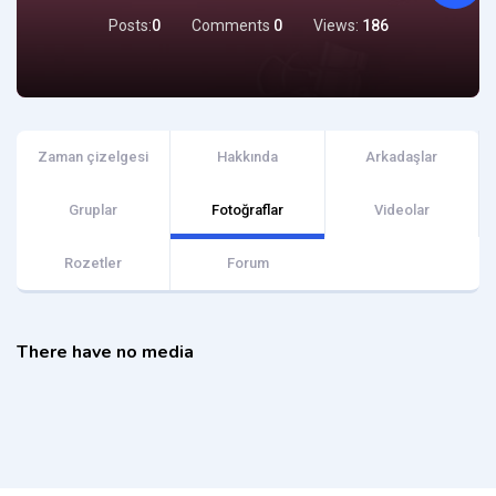
Posts:
0
Comments
0
Views:
186
Zaman çizelgesi
Hakkında
Arkadaşlar
Gruplar
Fotoğraflar
Videolar
Rozetler
Forum
There have no media