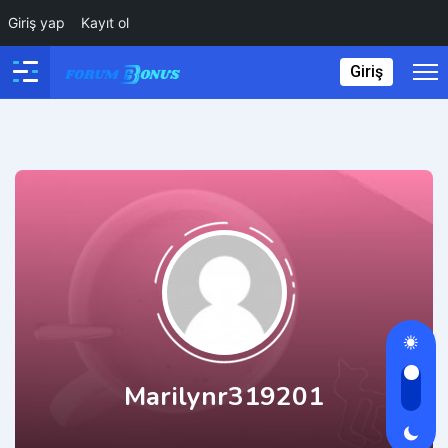
Giriş yap
Kayıt ol
Giriş
Marilynr319201