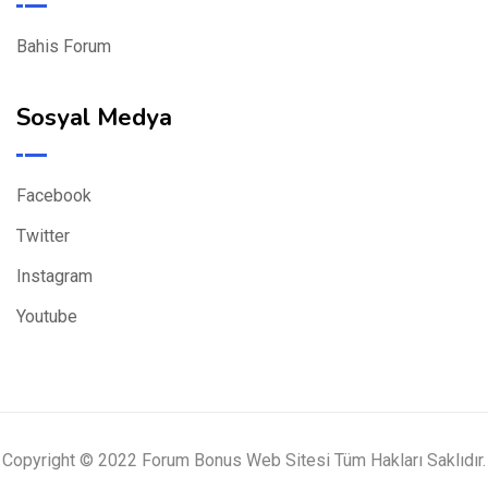
Bahis Forum
Sosyal Medya
Facebook
Twitter
Instagram
Youtube
Copyright © 2022 Forum Bonus Web Sitesi Tüm Hakları Saklıdır.