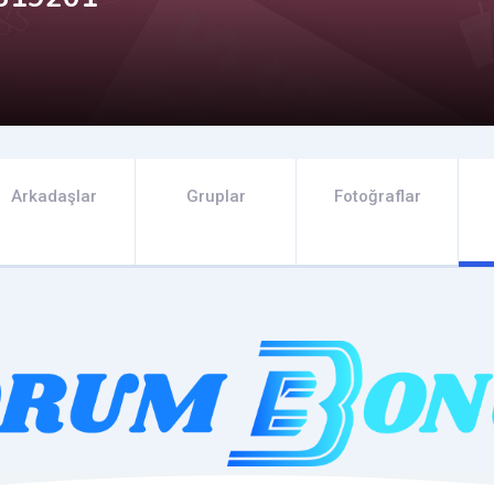
Arkadaşlar
Gruplar
Fotoğraflar