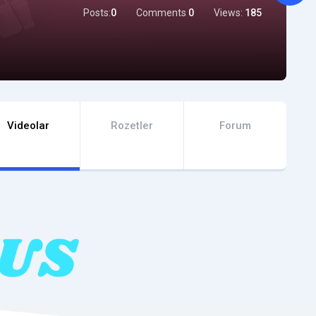
Posts:
0
Comments
0
Views:
185
Videolar
Rozetler
Forum