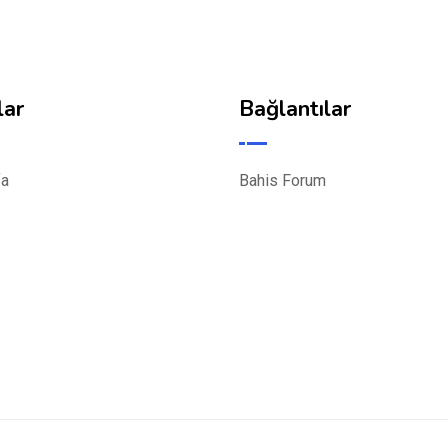
lar
Bağlantılar
fa
Bahis Forum