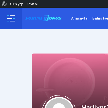
WordPress
Giriş yap
Kayıt ol
hakkında
Anasayfa
Bahis Fo
Marilyn