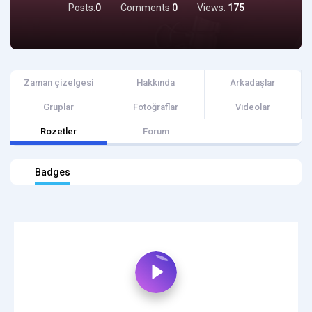
Posts:
0
Comments
0
Views:
175
Zaman çizelgesi
Hakkında
Arkadaşlar
Gruplar
Fotoğraflar
Videolar
Rozetler
Forum
Badges