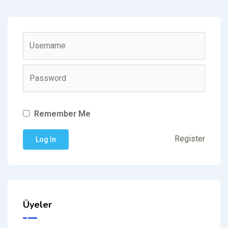
Remember Me
Register
Üyeler