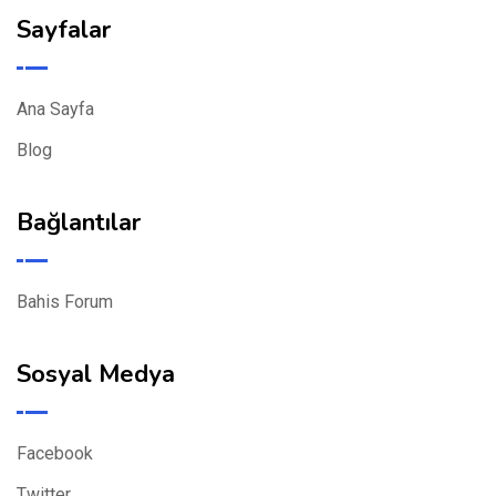
Sayfalar
Ana Sayfa
Blog
Bağlantılar
Bahis Forum
Sosyal Medya
Facebook
Twitter