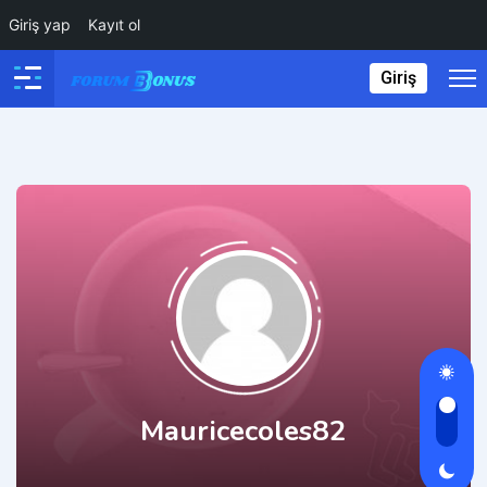
Giriş yap
Kayıt ol
Giriş
Mauricecoles82