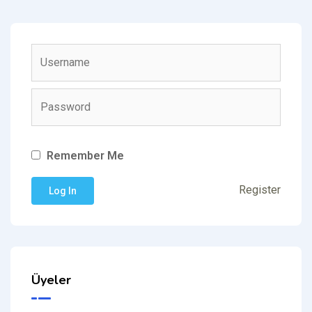
Remember Me
Register
Üyeler