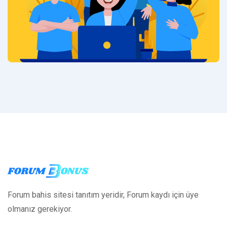
Forum bahis sitesi tanıtım yeridir, Forum kaydı için üye
olmanız gerekiyor.