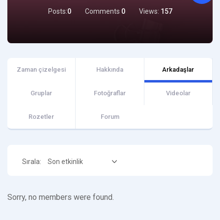
Posts:
0
Comments
0
Views:
157
Zaman çizelgesi
Hakkında
Arkadaşlar
Gruplar
Fotoğraflar
Videolar
Rozetler
Forum
Sırala:
Arkadaşlar
Sorry, no members were found.