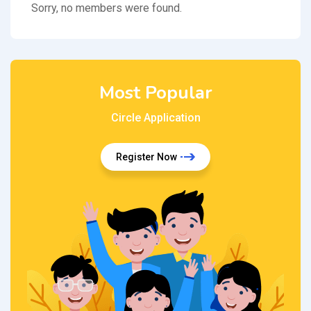
Sorry, no members were found.
Most Popular
Circle Application
Register Now