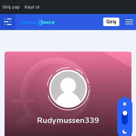
Giriş yap
Kayıt ol
Giriş
Rudymussen339