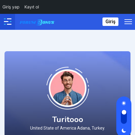
Giriş yap
Kayıt ol
Giriş
Turitooo
United State of America Adana, Turkey.