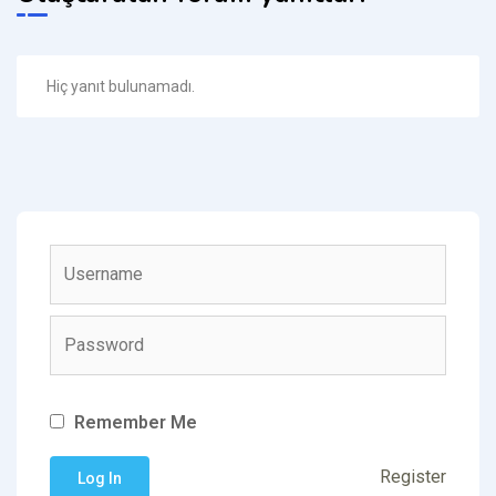
Hiç yanıt bulunamadı.
Remember Me
Register