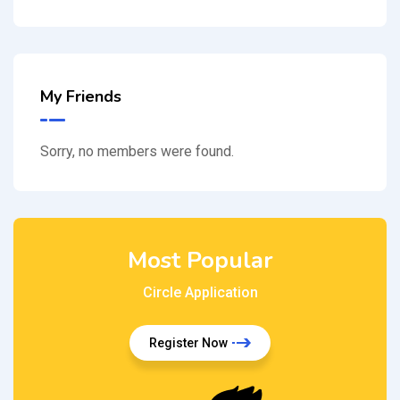
My Friends
Sorry, no members were found.
Most Popular
Circle Application
Register Now